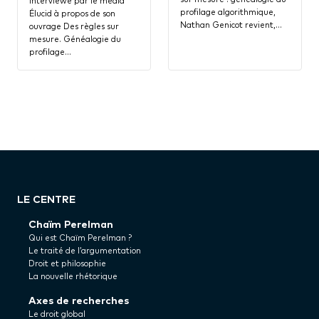
interviewé par le média
profilage algorithmique,
Élucid à propos de son
Nathan Genicot revient,…
ouvrage Des règles sur
mesure. Généalogie du
profilage…
LE CENTRE
Chaïm Perelman
Qui est Chaïm Perelman ?
Le traité de l’argumentation
Droit et philosophie
La nouvelle rhétorique
Axes de recherches
Le droit global