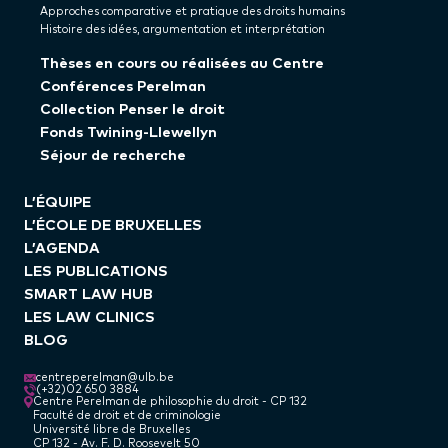
Approches comparative et pratique des droits humains
Histoire des idées, argumentation et interprétation
Thèses en cours ou réalisées au Centre
Conférences Perelman
Collection Penser le droit
Fonds Twining-Llewellyn
Séjour de recherche
L’ÉQUIPE
L’ÉCOLE DE BRUXELLES
L’AGENDA
LES PUBLICATIONS
SMART LAW HUB
LES LAW CLINICS
BLOG
centreperelman@ulb.be
(+32)02 650 3884
Centre Perelman de philosophie du droit - CP 132
Faculté de droit et de criminologie
Université libre de Bruxelles
CP 132 - Av. F. D. Roosevelt 50