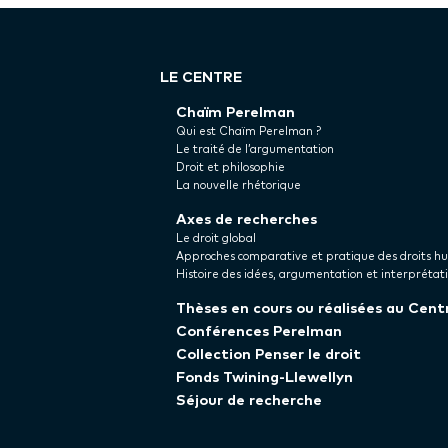
LE CENTRE
Chaïm Perelman
Qui est Chaïm Perelman ?
Le traité de l’argumentation
Droit et philosophie
La nouvelle rhétorique
Axes de recherches
Le droit global
Approches comparative et pratique des droits h
Histoire des idées, argumentation et interprétat
Thèses en cours ou réalisées au Cent
Conférences Perelman
Collection Penser le droit
Fonds Twining-Llewellyn
Séjour de recherche