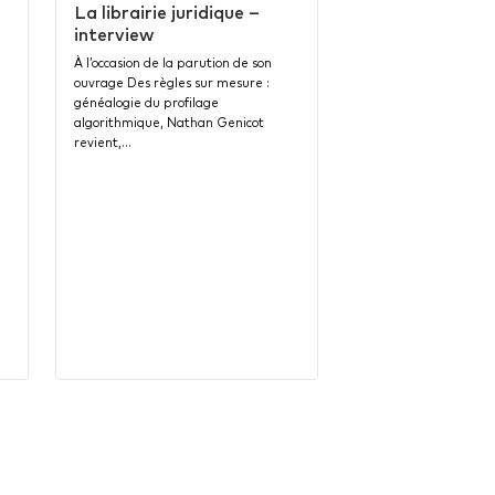
La librairie juridique –
interview
À l’occasion de la parution de son
ouvrage Des règles sur mesure :
généalogie du profilage
algorithmique, Nathan Genicot
revient,…