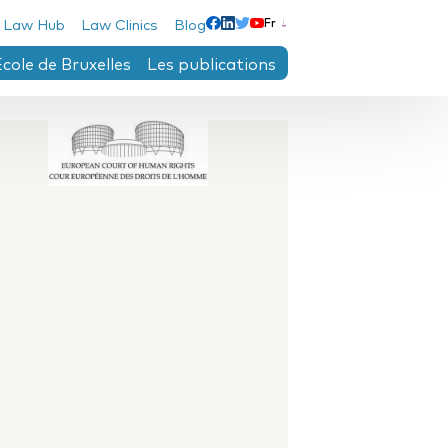
 Law Hub
Law Clinics
Blog
Fr
Linkedin
Facebook
Twitter
Youtube
École de Bruxelles
Les publications
e