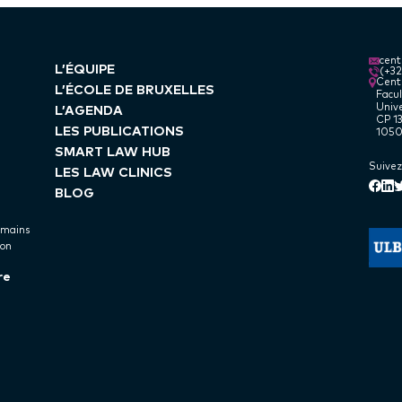
cen
L’ÉQUIPE
(+3
Centr
L’ÉCOLE DE BRUXELLES
Facul
Unive
L’AGENDA
CP 13
LES PUBLICATIONS
1050
SMART LAW HUB
Suivez
LES LAW CLINICS
Lin
Face
T
BLOG
umains
ion
re