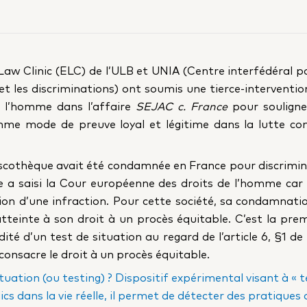
y Law Clinic (ELC) de l’ULB et UNIA (Centre interfédéral po
 et les discriminations) ont soumis une tierce-interventi
 l’homme dans l’affaire
SEJAC c. France
pour souligne
mme mode de preuve loyal et légitime dans la lutte con
iscothèque avait été condamnée en France pour discrimina
le a saisi la Cour européenne des droits de l’homme car 
on d’une infraction. Pour cette société, sa condamnatio
atteinte à son droit à un procès équitable. C’est la pre
ité d’un test de situation au regard de l’article 6, §1 
consacre le droit à un procès équitable.
ituation (ou testing) ? Dispositif expérimental visant à «
ics dans la vie réelle, il permet de détecter des pratiques