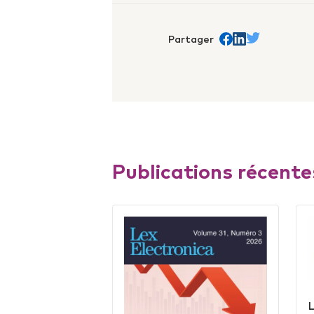
Partager
Partager sur Face
trans.Partager s
Partager sur 
Publications récente
L