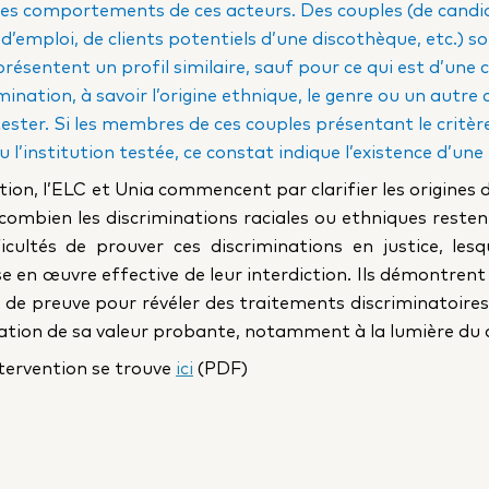
es comportements de ces acteurs. Des couples (de candid
emploi, de clients potentiels d’une discothèque, etc.) s
ésentent un profil similaire, sauf pour ce qui est d’une 
mination, à savoir l’origine ethnique, le genre ou un autre 
tester. Si les membres de ces couples présentant le critè
u l’institution testée, ce constat indique l’existence d’un
tion, l’ELC et Unia commencent par clarifier les origines d
combien les discriminations raciales ou ethniques resten
icultés de prouver ces discriminations en justice, les
e en œuvre effective de leur interdiction. Ils démontrent
 preuve pour révéler des traitements discriminatoires, s
ciation de sa valeur probante, notamment à la lumière du
intervention se trouve
ici
(PDF)