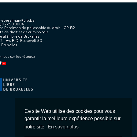
treperelman@ulb.be
2)02 650 3884
e Perelman de philosophie du droit - CP 132
té de droit et de criminologie
rsité libre de Bruxelles
2 - Av. F. D. Roosevelt 50
 Bruxelles
-nous sur les réseaux
kedin
book
witter
Youtube
Ce site Web utilise des cookies pour vous
garantir la meilleure expérience possible sur
notre site.
En savoir plus