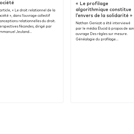
ociété
« Le profilage
algorithmique constitue
’article, « Le droit relationnel de la
l’envers de la solidarité »
ociété », dans l’ouvrage collectif
onceptions relationnelles du droit.
Nathan Genicot a été interviewé
erspectives fécondes, dirigé par
par le média Élucid à propos de son
mmanuel Jeuland…
ouvrage Des règles sur mesure.
Généalogie du profilage…