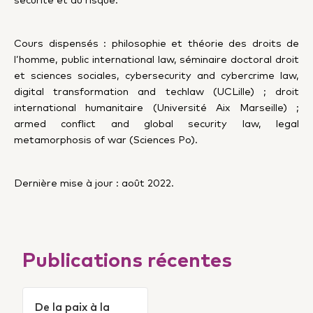
Cours dispensés : philosophie et théorie des droits de
l’homme, p
ublic international law, s
éminaire doctoral droit
et sciences sociales, c
ybersecurity and cybercrime law,
d
igital transformation and techlaw (UCLille) ; d
roit
international humanitaire (Université Aix Marseille)
;
a
rmed conflict and global security law, l
egal
metamorphosis of war (Sciences Po).
Dernière mise à jour : août 2022.
Publications récentes
De la paix à la