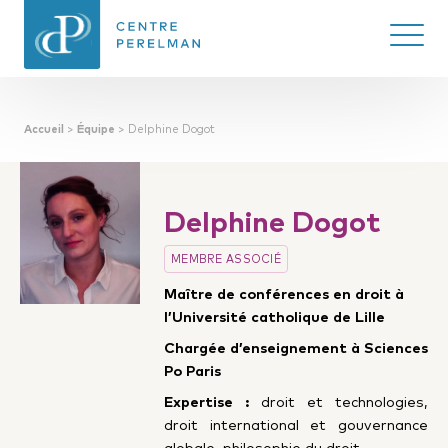
Ouvrir/
Accueil
>
Équipe
>
Delphine Dogot
CENTRE PERELMAN
DE PHILOSOPHIE
DU DROIT
Delphine Dogot
MEMBRE ASSOCIÉ
Maître de conférences en droit à
l’Université catholique de Lille
Chargée d’enseignement à Sciences
Po Paris
Expertise :
d
roit et technologies,
droit international et gouvernance
globale, philosophie du droit