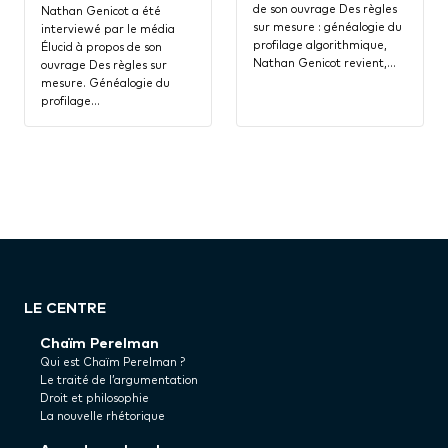
de son ouvrage Des règles
Nathan Genicot a été
sur mesure : généalogie du
interviewé par le média
profilage algorithmique,
Élucid à propos de son
Nathan Genicot revient,…
ouvrage Des règles sur
mesure. Généalogie du
profilage…
LE CENTRE
Chaïm Perelman
Qui est Chaïm Perelman ?
Le traité de l’argumentation
Droit et philosophie
La nouvelle rhétorique