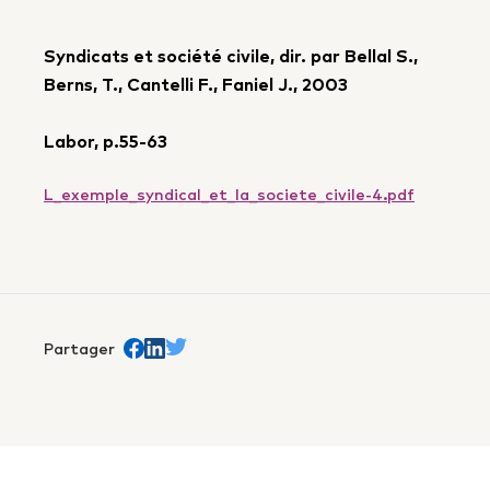
Syndicats et société civile, dir. par Bellal S.,
Berns, T., Cantelli F., Faniel J., 2003
Labor, p.55-63
L_exemple_syndical_et_la_societe_civile-4.pdf
Partager
Partager sur Facebook
trans.Partager sur Linkedin
Partager sur Twitter