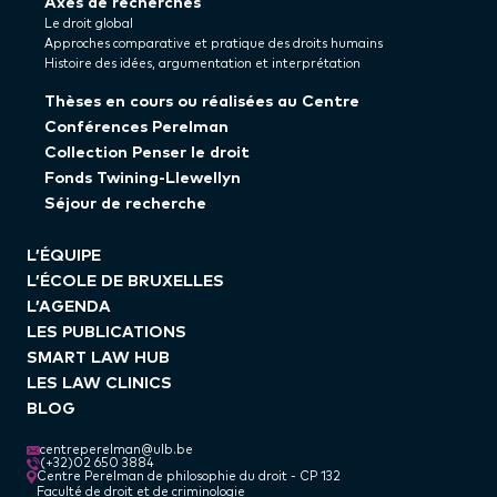
Axes de recherches
Le droit global
Approches comparative et pratique des droits humains
Histoire des idées, argumentation et interprétation
Thèses en cours ou réalisées au Centre
Conférences Perelman
Collection Penser le droit
Fonds Twining-Llewellyn
Séjour de recherche
L’ÉQUIPE
L’ÉCOLE DE BRUXELLES
L’AGENDA
LES PUBLICATIONS
SMART LAW HUB
LES LAW CLINICS
BLOG
centreperelman@ulb.be
(+32)02 650 3884
Centre Perelman de philosophie du droit - CP 132
Faculté de droit et de criminologie