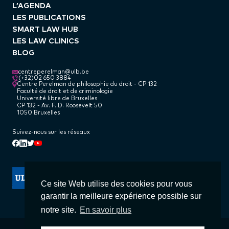
L’AGENDA
LES PUBLICATIONS
SMART LAW HUB
LES LAW CLINICS
BLOG
centreperelman@ulb.be
(+32)02 650 3884
Centre Perelman de philosophie du droit - CP 132
Faculté de droit et de criminologie
Université libre de Bruxelles
CP 132 - Av. F. D. Roosevelt 50
1050 Bruxelles
Suivez-nous sur les réseaux
Linkedin
Facebook
Twitter
Youtube
Ce site Web utilise des cookies pour vous
garantir la meilleure expérience possible sur
notre site.
En savoir plus