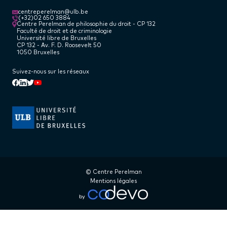
centreperelman@ulb.be
(+32)02 650 3884
Centre Perelman de philosophie du droit - CP 132
Faculté de droit et de criminologie
Université libre de Bruxelles
CP 132 - Av. F. D. Roosevelt 50
1050 Bruxelles
Suivez-nous sur les réseaux
Linkedin
Facebook
Twitter
Youtube
© Centre Perelman
Mentions légales
Logo codevo