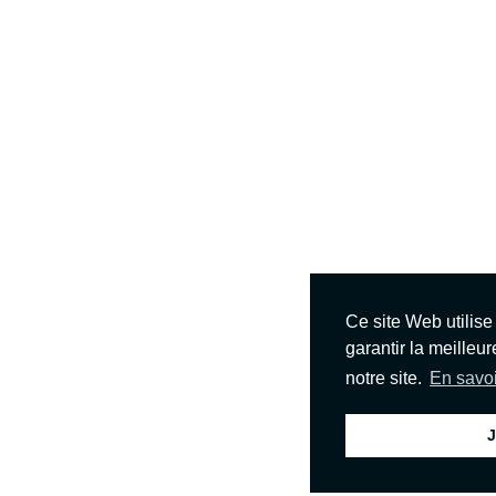
Ce site Web utilis
garantir la meilleu
notre site.
En savoi
J