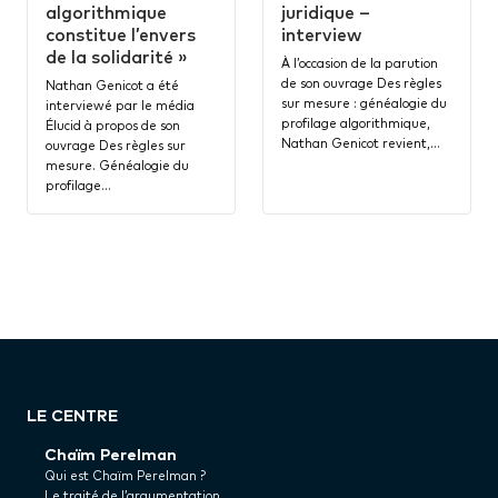
algorithmique
juridique –
constitue l’envers
interview
de la solidarité »
À l’occasion de la parution
de son ouvrage Des règles
Nathan Genicot a été
sur mesure : généalogie du
interviewé par le média
profilage algorithmique,
Élucid à propos de son
Nathan Genicot revient,…
ouvrage Des règles sur
mesure. Généalogie du
profilage…
LE CENTRE
Chaïm Perelman
Qui est Chaïm Perelman ?
Le traité de l’argumentation