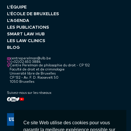
L’ÉQUIPE
L’ÉCOLE DE BRUXELLES
L’AGENDA
LES PUBLICATIONS
SMART LAW HUB
LES LAW CLINICS
BLOG
centreperelman@ulb.be
(+32)02 650 3884
Centre Perelman de philosophie du droit - CP 132
Faculté de droit et de criminologie
Université libre de Bruxelles
CP 132 - Av. F. D. Roosevelt 50
1050 Bruxelles
Suivez-nous sur les réseaux
Linkedin
Facebook
Twitter
Youtube
Ce site Web utilise des cookies pour vous
garantir la meilleure expérience possible sur