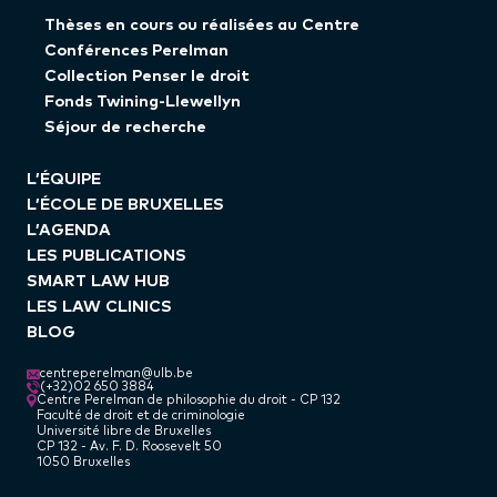
Thèses en cours ou réalisées au Centre
Conférences Perelman
Collection Penser le droit
Fonds Twining-Llewellyn
Séjour de recherche
L’ÉQUIPE
L’ÉCOLE DE BRUXELLES
L’AGENDA
LES PUBLICATIONS
SMART LAW HUB
LES LAW CLINICS
BLOG
centreperelman@ulb.be
(+32)02 650 3884
Centre Perelman de philosophie du droit - CP 132
Faculté de droit et de criminologie
Université libre de Bruxelles
CP 132 - Av. F. D. Roosevelt 50
1050 Bruxelles