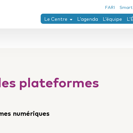
FARI
Smart
Le Centre
L’agenda
L’équipe
L’
Chaïm Perelman
Axes de recherches
Thèses en cours ou réalisées au Centr
Conférences Perelman
Collection Penser le droit
des plateformes
Fonds Twining-Llewellyn
Séjour de recherche
rmes numériques