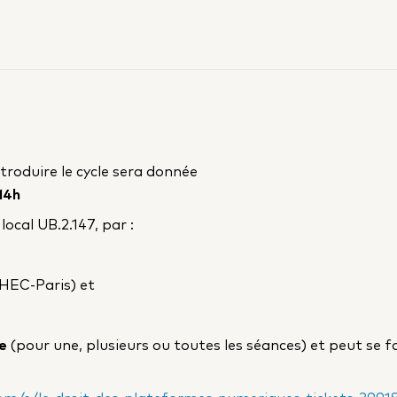
troduire le cycle sera donnée
 14h
ocal UB.2.147, par :
HEC-Paris) et
)
re
(pour une, plusieurs ou toutes les séances) et peut se fa