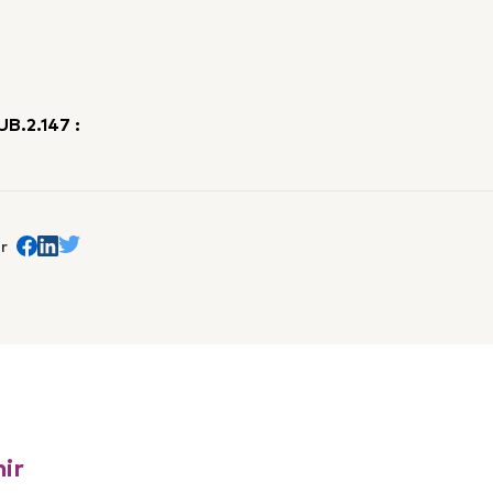
UB.2.147 :
r
Partager sur Facebook
trans.Partager sur Linkedin
Partager sur Twitter
ir