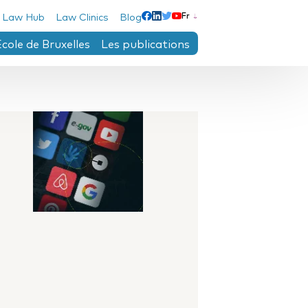
 Law Hub
Law Clinics
Blog
Fr
Linkedin
Facebook
Twitter
Youtube
École de Bruxelles
Les publications
e