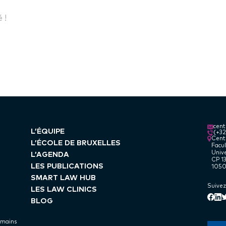
 !
cen
L’ÉQUIPE
(+3
Centr
L’ÉCOLE DE BRUXELLES
Facul
Unive
L’AGENDA
CP 13
LES PUBLICATIONS
1050
SMART LAW HUB
Suivez
LES LAW CLINICS
Lin
Face
T
BLOG
umains