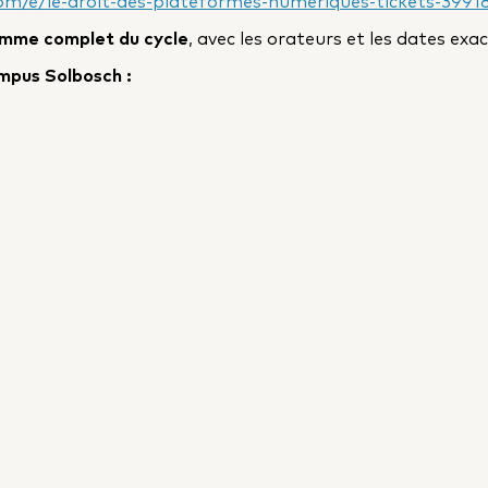
om/e/le-droit-des-plateformes-numeriques-tickets-399
mme complet du cycle
, avec les orateurs et les dates exa
pus Solbosch :