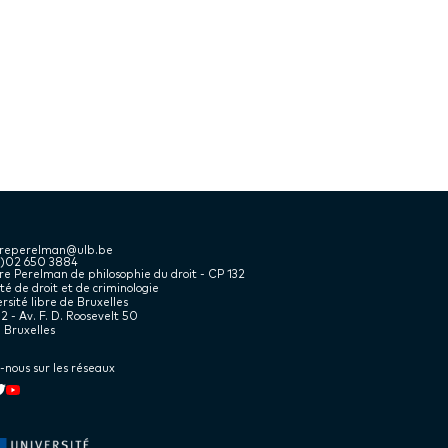
treperelman@ulb.be
2)02 650 3884
e Perelman de philosophie du droit - CP 132
té de droit et de criminologie
rsité libre de Bruxelles
2 - Av. F. D. Roosevelt 50
 Bruxelles
-nous sur les réseaux
kedin
book
witter
Youtube