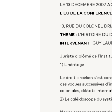
LE 13 DECEMBRE 2007 A 2
LIEU DE LA CONFERENC
13, RUE DU COLONEL DRI
THEME
: L’HISTOIRE DU
INTERVENANT
: GUY LA
Juriste diplômé de l’Instit
1) L’héritage
Le droit israélien s’est con
des vagues successives d’i
coloniales, diktats internat
2) Le caléidoscope du systè
Nous verrons comment s’orga