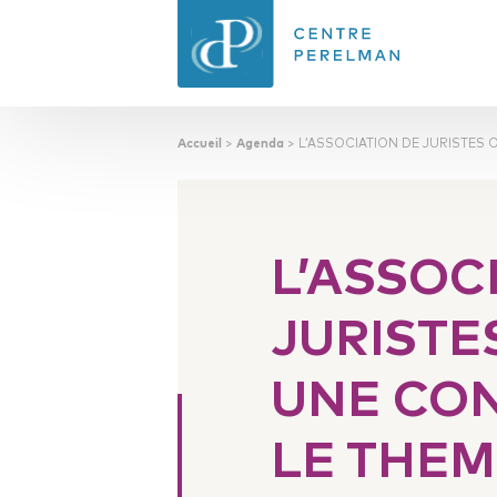
Accueil
>
Agenda
>
L’ASSOCIATION DE JURISTES O
CENTRE PERELMAN
DE PHILOSOPHIE
DU DROIT
L’ASSOC
JURISTE
UNE CO
LE THEME