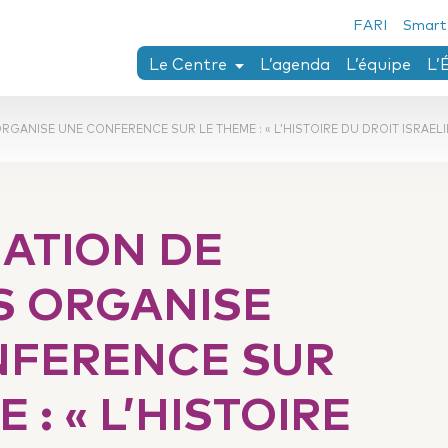
FARI
Smart
Le Centre
L’agenda
L’équipe
L’
Chaïm Perelman
RGANISE UNE CONFERENCE SUR LE THEME : « L’HISTOIRE DU DROIT ISRAELI
Axes de recherches
Thèses en cours ou réalisées au Centr
Conférences Perelman
IATION DE
Collection Penser le droit
Fonds Twining-Llewellyn
S ORGANISE
Séjour de recherche
NFERENCE SUR
 : « L’HISTOIRE