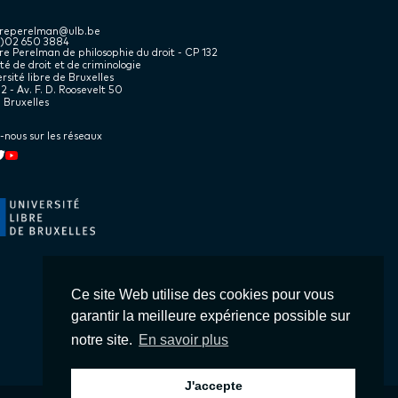
treperelman@ulb.be
2)02 650 3884
e Perelman de philosophie du droit - CP 132
té de droit et de criminologie
rsité libre de Bruxelles
2 - Av. F. D. Roosevelt 50
 Bruxelles
-nous sur les réseaux
kedin
book
witter
Youtube
Ce site Web utilise des cookies pour vous
garantir la meilleure expérience possible sur
notre site.
En savoir plus
J'accepte