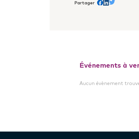
Partager
Partager sur Face
trans.Partager s
Partager sur 
Événements à ven
Aucun évènement trouvé