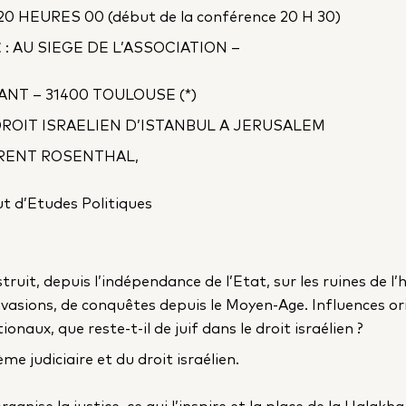
0 HEURES 00 (début de la conférence 20 H 30)
E
: AU SIEGE DE L’ASSOCIATION –
ANT – 31400 TOULOUSE (*)
 DROIT ISRAELIEN D’ISTANBUL A JERUSALEM
URENT ROSENTHAL,
ut d’Etudes Politiques
struit, depuis l’indépendance de l’Etat, sur les ruines de l’h
nvasions, de conquêtes depuis le Moyen-Age. Influences or
ionaux, que reste-t-il de juif dans le droit israélien ?
me judiciaire et du droit israélien.
nise la justice, ce qui l’inspire et la place de la Halakh