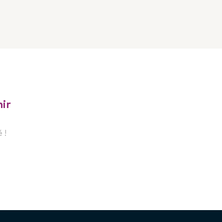
book
ur Linkedin
Twitter
ir
 !