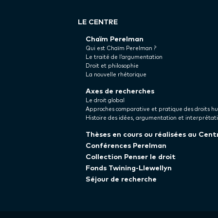
LE CENTRE
Chaïm Perelman
Qui est Chaïm Perelman ?
Le traité de l’argumentation
Droit et philosophie
La nouvelle rhétorique
Axes de recherches
Le droit global
Approches comparative et pratique des droits h
Histoire des idées, argumentation et interprétat
Thèses en cours ou réalisées au Cent
Conférences Perelman
Collection Penser le droit
Fonds Twining-Llewellyn
Séjour de recherche