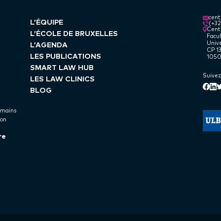
cen
L’ÉQUIPE
(+3
Centr
L’ÉCOLE DE BRUXELLES
Facul
Unive
L’AGENDA
CP 13
LES PUBLICATIONS
1050
SMART LAW HUB
Suivez
LES LAW CLINICS
Lin
Face
T
BLOG
umains
ion
re