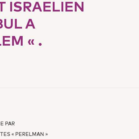
T ISRAELIEN
BUL A
EM « .
E PAR
STES « PERELMAN »