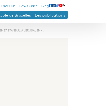
 Law Hub
Law Clinics
Blog
Fr
Linkedin
Facebook
Twitter
Youtube
École de Bruxelles
Les publications
EN D’ISTANBUL A JERUSALEM « .
e