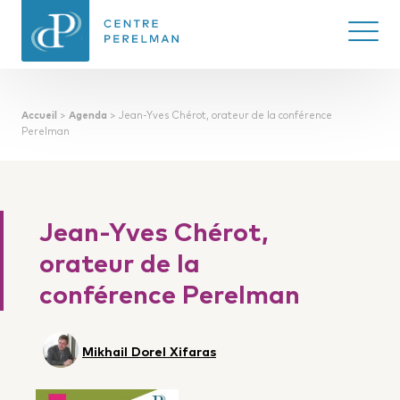
Ouvrir/
Accueil
>
Agenda
>
Jean-Yves Chérot, orateur de la conférence
CENTRE PERELMAN
Perelman
DE PHILOSOPHIE
DU DROIT
Jean-Yves Chérot,
orateur de la
conférence Perelman
Mikhail Dorel Xifaras