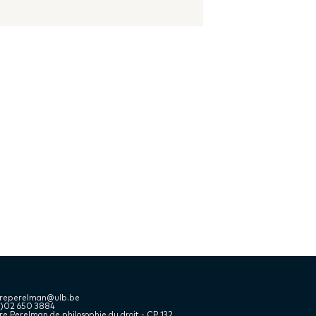
treperelman@ulb.be
2)02 650 3884
e Perelman de philosophie du droit - CP 132