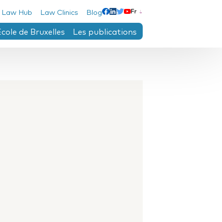
 Law Hub
Law Clinics
Blog
Fr
Linkedin
Facebook
Twitter
Youtube
École de Bruxelles
Les publications
e