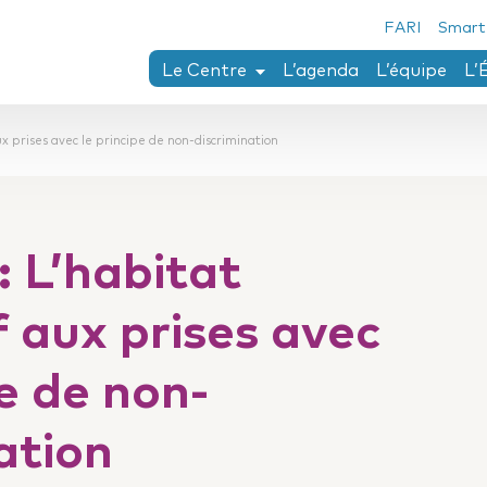
FARI
Smart
Le Centre
L’agenda
L’équipe
L’
Chaïm Perelman
ux prises avec le principe de non-discrimination
Axes de recherches
Thèses en cours ou réalisées au Centr
Conférences Perelman
: L’habitat
Collection Penser le droit
Fonds Twining-Llewellyn
f aux prises avec
Séjour de recherche
pe de non-
ation