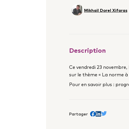
Mikhail Dorel Xifaras
Description
Ce vendredi 23 novembre, I
sur le thème « La norme à l
Pour en savoir plus : pro
Partager
Partager sur Face
trans.Partager s
Partager sur 