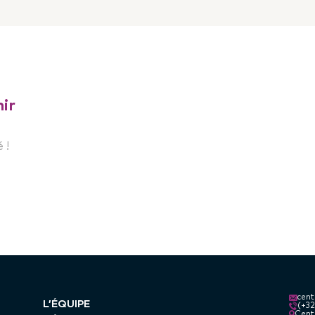
ir
 !
cen
L’ÉQUIPE
(+3
Centr