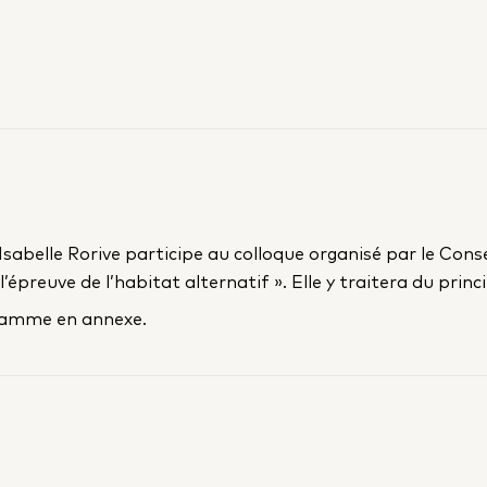
sabelle Rorive participe au colloque organisé par le Cons
’épreuve de l’habitat alternatif ». Elle y traitera du prin
gramme en annexe.
book
ur Linkedin
Twitter