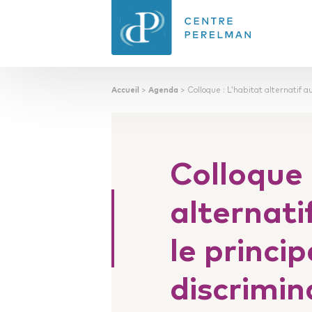
Accueil
>
Agenda
>
Colloque : L’habitat alternatif a
CENTRE PERELMAN
DE PHILOSOPHIE
DU DROIT
Colloque 
alternati
le princi
discrimin