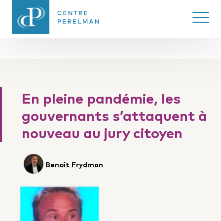
Ouvrir/
CENTRE PERELMAN
DE PHILOSOPHIE
En pleine pandémie, les
DU DROIT
gouvernants s’attaquent à
nouveau au jury citoyen
Benoît Frydman