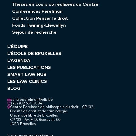
Thèses en cours ou réalisées au Centre
Conférences Perelman
Collection Penser le droit
Fonds Twining-Llewellyn
Séjour de recherche
L’ÉQUIPE
L’ÉCOLE DE BRUXELLES
L’AGENDA
LES PUBLICATIONS
SMART LAW HUB
LES LAW CLINICS
BLOG
centreperelman@ulb.be
(+32)02 650 3884
Centre Perelman de philosophie du droit - CP 132
Faculté de droit et de criminologie
Université libre de Bruxelles
CP 132 - Av. F. D. Roosevelt 50
1050 Bruxelles
Suivez-nous sur les réseaux