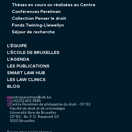
Thèses en cours ou réalisées au Centre
Conférences Perelman
Collection Penser le droit
Fonds Twining-Llewellyn
Séjour de recherche
L’ÉQUIPE
L’ÉCOLE DE BRUXELLES
L’AGENDA
LES PUBLICATIONS
SMART LAW HUB
LES LAW CLINICS
BLOG
centreperelman@ulb.be
(+32)02 650 3884
Centre Perelman de philosophie du droit - CP 132
Faculté de droit et de criminologie
Université libre de Bruxelles
CP 132 - Av. F. D. Roosevelt 50
1050 Bruxelles
Suivez-nous sur les réseaux