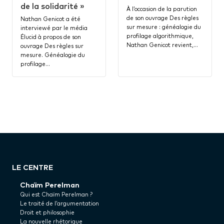
de la solidarité »
À l’occasion de la parution
de son ouvrage Des règles
Nathan Genicot a été
sur mesure : généalogie du
interviewé par le média
profilage algorithmique,
Élucid à propos de son
Nathan Genicot revient,…
ouvrage Des règles sur
mesure. Généalogie du
profilage…
LE CENTRE
Chaïm Perelman
Qui est Chaïm Perelman ?
Le traité de l’argumentation
Droit et philosophie
La nouvelle rhétorique