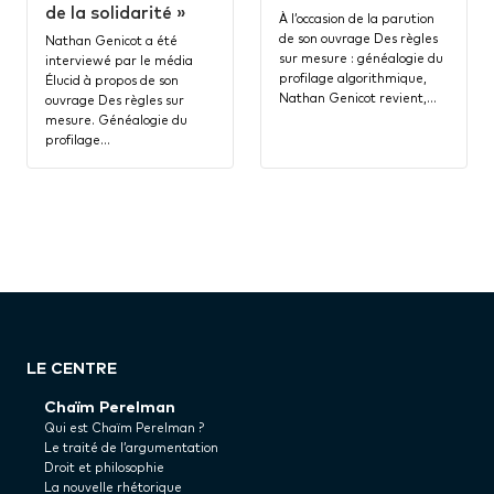
de la solidarité »
À l’occasion de la parution
de son ouvrage Des règles
Nathan Genicot a été
sur mesure : généalogie du
interviewé par le média
profilage algorithmique,
Élucid à propos de son
Nathan Genicot revient,…
ouvrage Des règles sur
mesure. Généalogie du
profilage…
LE CENTRE
Chaïm Perelman
Qui est Chaïm Perelman ?
Le traité de l’argumentation
Droit et philosophie
La nouvelle rhétorique