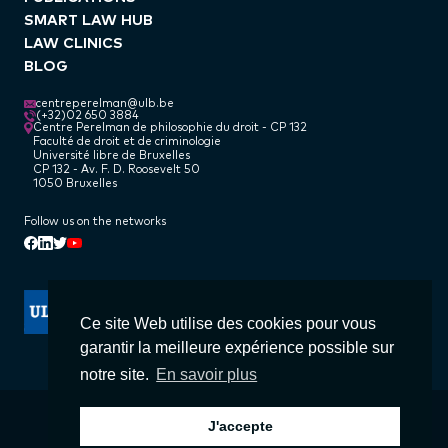
SMART LAW HUB
LAW CLINICS
BLOG
centreperelman@ulb.be
(+32)02 650 3884
Centre Perelman de philosophie du droit - CP 132
Faculté de droit et de criminologie
Université libre de Bruxelles
CP 132 - Av. F. D. Roosevelt 50
1050 Bruxelles
Follow us on the networks
Linkedin
Facebook
Twitter
Youtube
Ce site Web utilise des cookies pour vous
garantir la meilleure expérience possible sur
notre site.
En savoir plus
© Centre Perelman
J'accepte
[EN] Conditions générales & vie privées