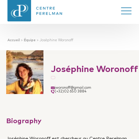
Ouvrir/
Accueil
>
Équipe
>
Joséphine Woronoff
CENTRE PERELMAN
DE PHILOSOPHIE
DU DROIT
Joséphine Woronoff
jworonoff@gmail.com
(+32)02 650 3884
Biography
Joséphine Woronoff est chercheur au Centre Perelman