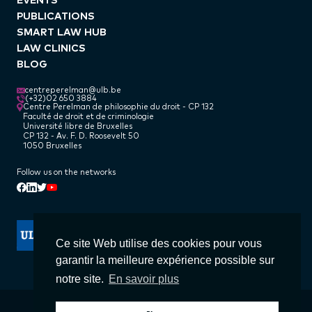
PUBLICATIONS
SMART LAW HUB
LAW CLINICS
BLOG
centreperelman@ulb.be
(+32)02 650 3884
Centre Perelman de philosophie du droit - CP 132
Faculté de droit et de criminologie
Université libre de Bruxelles
CP 132 - Av. F. D. Roosevelt 50
1050 Bruxelles
Follow us on the networks
Linkedin
Facebook
Twitter
Youtube
Ce site Web utilise des cookies pour vous
garantir la meilleure expérience possible sur
notre site.
En savoir plus
© Centre Perelman