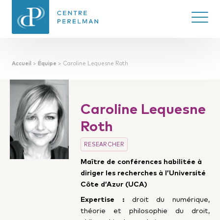
Ouvrir/
Accueil
>
Équipe
>
Caroline Lequesne Roth
CENTRE PERELMAN
DE PHILOSOPHIE
DU DROIT
Caroline Lequesne
Roth
RESEARCHER
Maître de conférences habilitée à
diriger les recherches à l’Université
Côte d’Azur (UCA)
Expertise :
d
roit du numérique,
théorie et philosophie du droit,