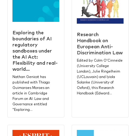
Exploring the
Research
boundaries of AI
Handbook on
regulatory
European Anti-
sandboxes under
Discrimination Law
the AI Act:
Edited by Colm O’Cinneide
Flexibility and real-
(University College
world…
London), Julie Ringelheim
(UCLouvain) and Iyiola
Nathan Genicot has
Solanke (University of
published with Thiago
Oxford), this Research
Guimaraes Moraes an
Handbook (Edward…
article in Cambridge
Forum on AI: Law and
Governance entitled
“Exploring…