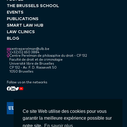
THE BRUSSELS SCHOOL
EVENTS
PUBLICATIONS
SMART LAW HUB
LAW CLINICS
BLOG
centreperelman@ulb.be
(+32)02 650 3884
Centre Perelman de philosophie du droit - CP 132
Faculté de droit et de criminologie
Université libre de Bruxelles
CP 132 - Av. F. D. Roosevelt 50
1050 Bruxelles
Follow us on the networks
Linkedin
Facebook
Twitter
Youtube
Ce site Web utilise des cookies pour vous
garantir la meilleure expérience possible sur
notre site.
En savoir plus