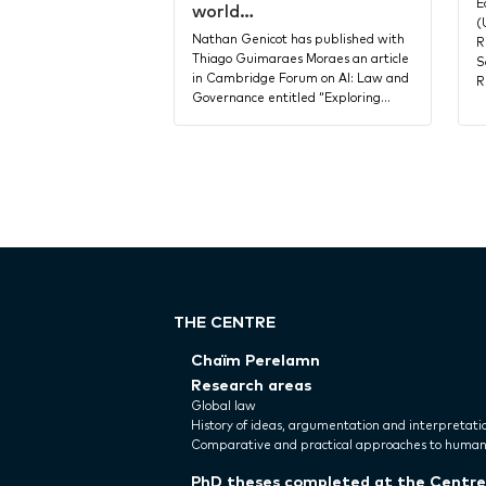
E
world…
(
Nathan Genicot has published with
R
Thiago Guimaraes Moraes an article
S
in Cambridge Forum on AI: Law and
R
Governance entitled “Exploring…
THE CENTRE
Chaïm Perelamn
Research areas
Global law
History of ideas, argumentation and interpretati
Comparative and practical approaches to human
PhD theses completed at the Centre