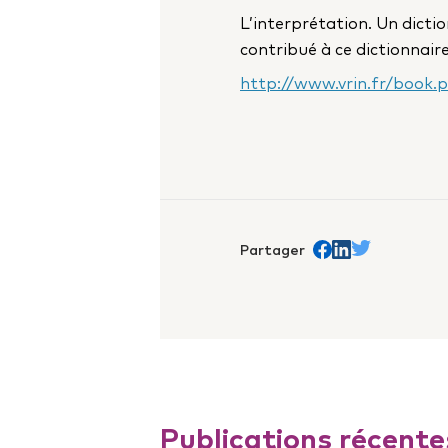
L’interprétation. Un dicti
contribué à ce dictionnaire
http://www.vrin.fr/book
Partager
Share on Facebook
trans.Partager s
Share on Twit
Publications récente