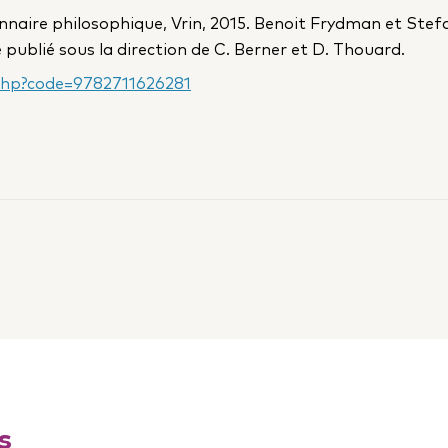
onnaire philosophique, Vrin, 2015. Benoit Frydman et Ste
 publié sous la direction de C. Berner et D. Thouard.
.php?code=9782711626281
ur Linkedin
ter
s