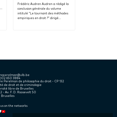
Frédéric Audren Audren a rédigé la
i…
conclusion générale du volume
intitulé “Le tournant des méthodes
empiriques en droit ?” dirigé…
treperelman@ulb.be
2)02 650 3884
e Perelman de philosophie du droit - CP 132
té de droit et de criminologie
rsité libre de Bruxelles
2 - Av. F. D. Roosevelt 50
 Bruxelles
 us on the networks
kedin
book
witter
Youtube