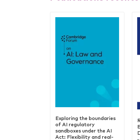
Exploring the boundaries
R
of AI regulatory
E
sandboxes under the AI
D
Act: Flexibility and real-