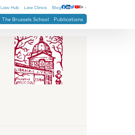
 Law Hub
Law Clinics
Blog
En
Linkedin
Facebook
Twitter
Youtube
The Brussels School
Publications
ntre