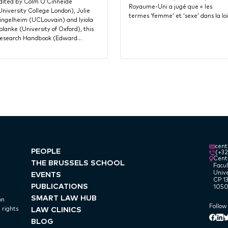
dited by Colm O’Cinneide
Royaume-Uni a jugé que « les
University College London), Julie
termes ‘femme’ et ‘sexe’ dans la lo
ingelheim (UCLouvain) and Iyiola
olanke (University of Oxford), this
esearch Handbook (Edward…
cen
PEOPLE
(+3
Centr
THE BRUSSELS SCHOOL
Facul
Unive
EVENTS
CP 13
PUBLICATIONS
1050
SMART LAW HUB
on
Follow
LAW CLINICS
 rights
Lin
Face
T
BLOG