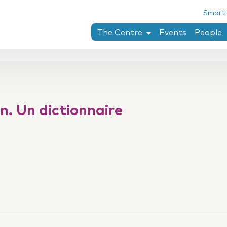
Smart
The Centre
Events
People
Chaïm Perelman
Research areas
PhD theses completed at the Ce
n. Un dictionnaire
Collection penser le droit
Twining-Llewellyn archives
Research stay