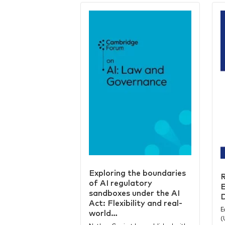
Exploring the boundaries
R
of AI regulatory
E
sandboxes under the AI
D
Act: Flexibility and real-
E
world…
(