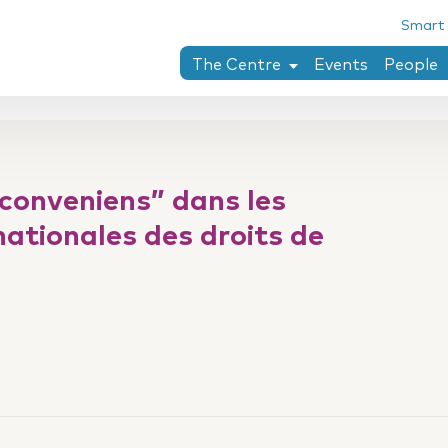
Smart
The Centre
Events
People
Chaïm Perelman
Research areas
PhD theses completed at the Ce
conveniens” dans les
Collection penser le droit
nationales des droits de
Twining-Llewellyn archives
Research stay