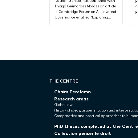
Nathan Genicot has published with
R
Thiago Guimaraes Moraes an article
S
in Cambridge Forum on AI: Law and
R
Governance entitled “Exploring…
THE CENTRE
Chaïm Perelamn
Research areas
Global law
History of ideas, argumentation and interpretati
Comparative and practical approaches to human
PhD theses completed at the Centre
Collection penser le droit