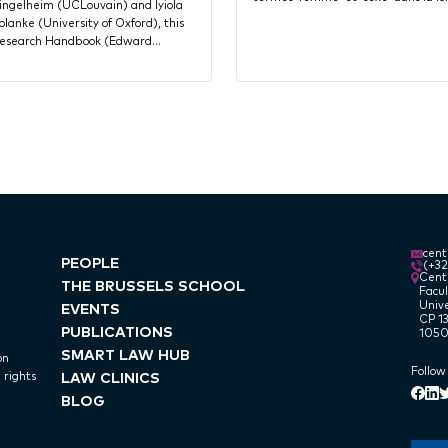
ingelheim (UCLouvain) and Iyiola
olanke (University of Oxford), this
esearch Handbook (Edward…
cen
PEOPLE
(+3
Centr
THE BRUSSELS SCHOOL
Facul
Unive
EVENTS
CP 13
PUBLICATIONS
1050
SMART LAW HUB
on
Follow
LAW CLINICS
 rights
Lin
Face
T
BLOG