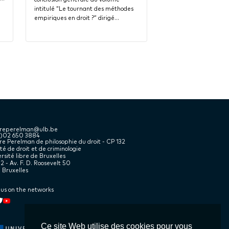
intitulé “Le tournant des méthodes
empiriques en droit ?” dirigé…
treperelman@ulb.be
2)02 650 3884
e Perelman de philosophie du droit - CP 132
té de droit et de criminologie
rsité libre de Bruxelles
2 - Av. F. D. Roosevelt 50
 Bruxelles
 us on the networks
kedin
book
witter
Youtube
Ce site Web utilise des cookies pour vous