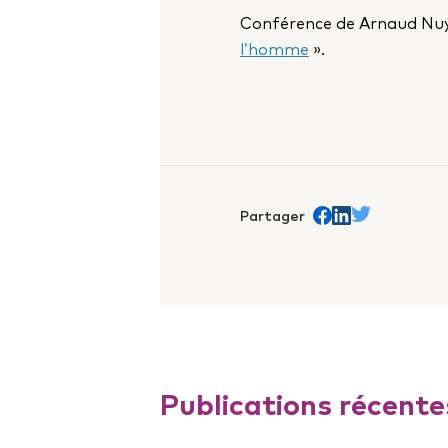
Conférence de Arnaud Nuyt
l’homme
».
Partager
Share on Facebook
trans.Partager s
Share on Twit
Publications récente