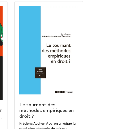
Le tournant des
?
méthodes empiriques en
droit ?
du
Frédéric Audren Audren a rédigé la
i…
conclusion générale du volume