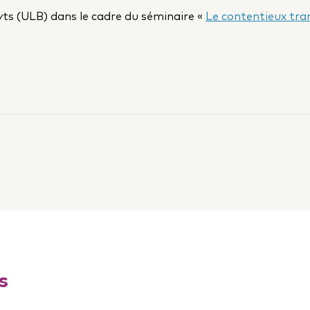
s (ULB) dans le cadre du séminaire «
Le contentieux tra
ur Linkedin
ter
s