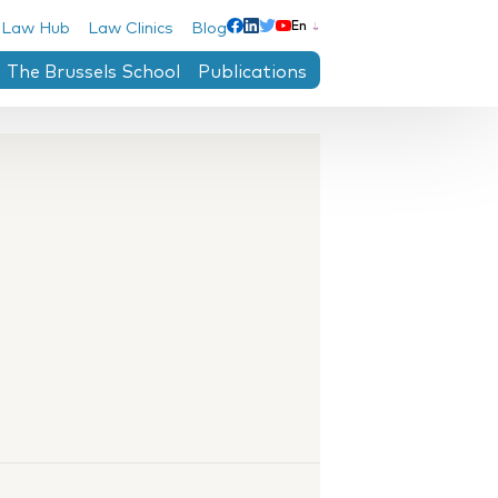
 Law Hub
Law Clinics
Blog
En
Linkedin
Facebook
Twitter
Youtube
The Brussels School
Publications
ntre