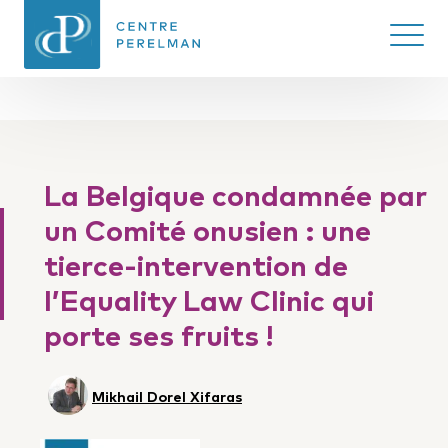
Ouvrir/
CENTRE PERELMAN
DE PHILOSOPHIE
La Belgique condamnée par
DU DROIT
un Comité onusien : une
tierce-intervention de
l’Equality Law Clinic qui
porte ses fruits !
Mikhail Dorel Xifaras