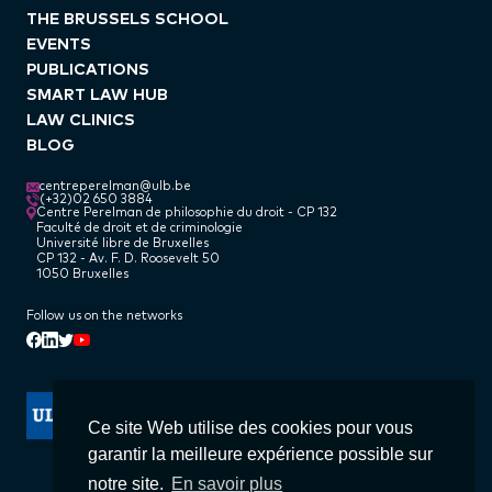
THE BRUSSELS SCHOOL
EVENTS
PUBLICATIONS
SMART LAW HUB
LAW CLINICS
BLOG
centreperelman@ulb.be
(+32)02 650 3884
Centre Perelman de philosophie du droit - CP 132
Faculté de droit et de criminologie
Université libre de Bruxelles
CP 132 - Av. F. D. Roosevelt 50
1050 Bruxelles
Follow us on the networks
Linkedin
Facebook
Twitter
Youtube
Ce site Web utilise des cookies pour vous
garantir la meilleure expérience possible sur
notre site.
En savoir plus