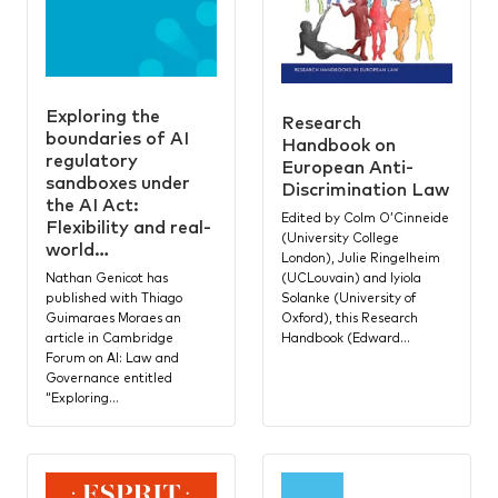
Exploring the
Research
boundaries of AI
Handbook on
regulatory
European Anti-
sandboxes under
Discrimination Law
the AI Act:
Edited by Colm O’Cinneide
Flexibility and real-
(University College
world…
London), Julie Ringelheim
(UCLouvain) and Iyiola
Nathan Genicot has
Solanke (University of
published with Thiago
Oxford), this Research
Guimaraes Moraes an
Handbook (Edward…
article in Cambridge
Forum on AI: Law and
Governance entitled
“Exploring…