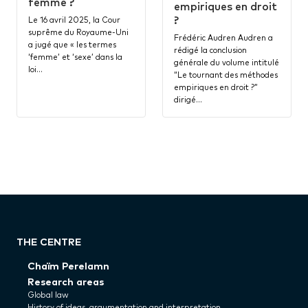
femme ?
empiriques en droit
?
Le 16 avril 2025, la Cour
suprême du Royaume-Uni
Frédéric Audren Audren a
a jugé que « les termes
rédigé la conclusion
‘femme’ et ‘sexe’ dans la
générale du volume intitulé
loi…
“Le tournant des méthodes
empiriques en droit ?”
dirigé…
THE CENTRE
Chaïm Perelamn
Research areas
Global law
History of ideas, argumentation and interpretation