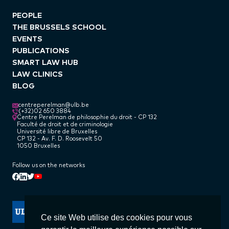
PEOPLE
THE BRUSSELS SCHOOL
EVENTS
PUBLICATIONS
SMART LAW HUB
LAW CLINICS
BLOG
centreperelman@ulb.be
(+32)02 650 3884
Centre Perelman de philosophie du droit - CP 132
Faculté de droit et de criminologie
Université libre de Bruxelles
CP 132 - Av. F. D. Roosevelt 50
1050 Bruxelles
Follow us on the networks
Linkedin
Facebook
Twitter
Youtube
Ce site Web utilise des cookies pour vous