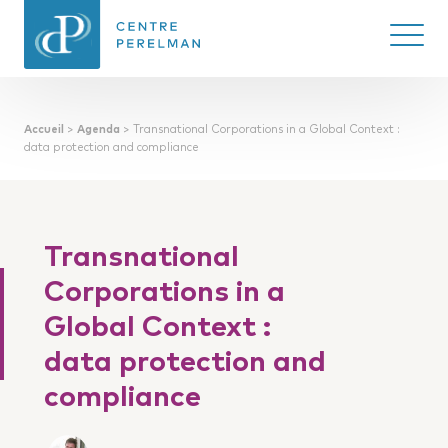
Ouvrir/
Accueil
>
Agenda
>
Transnational Corporations in a Global Context :
CENTRE PERELMAN
data protection and compliance
DE PHILOSOPHIE
DU DROIT
Transnational
Corporations in a
Global Context :
data protection and
compliance