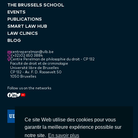
THE BRUSSELS SCHOOL
EVENTS
PUBLICATIONS
SMART LAW HUB
LAW CLINICS
BLOG
centreperelman@ulb.be
(+32)02 650 3884
Centre Perelman de philosophie du droit - CP 132
Faculté de droit et de criminologie
Université libre de Bruxelles
CP 132 - Av. F. D. Roosevelt 50
1050 Bruxelles
Follow us on the networks
Linkedin
Facebook
Twitter
Youtube
Ce site Web utilise des cookies pour vous
garantir la meilleure expérience possible sur
notre site.
En savoir plus