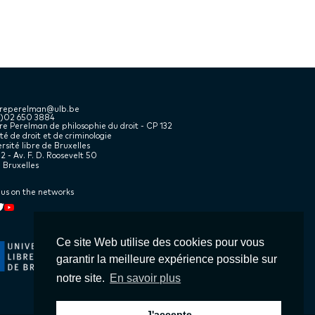
treperelman@ulb.be
2)02 650 3884
e Perelman de philosophie du droit - CP 132
té de droit et de criminologie
rsité libre de Bruxelles
2 - Av. F. D. Roosevelt 50
 Bruxelles
 us on the networks
kedin
book
witter
Youtube
Ce site Web utilise des cookies pour vous
garantir la meilleure expérience possible sur
notre site.
En savoir plus
J'accepte