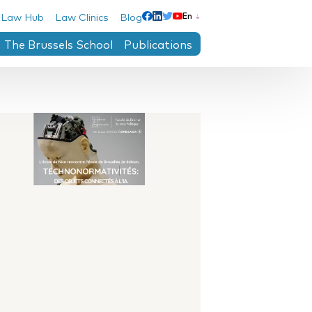
 Law Hub
Law Clinics
Blog
En
Linkedin
Facebook
Twitter
Youtube
The Brussels School
Publications
ntre
n