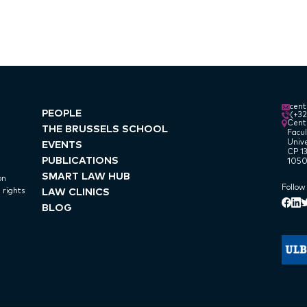
cen
PEOPLE
(+3
Centr
THE BRUSSELS SCHOOL
Facul
Unive
EVENTS
CP 13
PUBLICATIONS
1050
SMART LAW HUB
on
Follow
LAW CLINICS
 rights
Lin
Face
T
BLOG