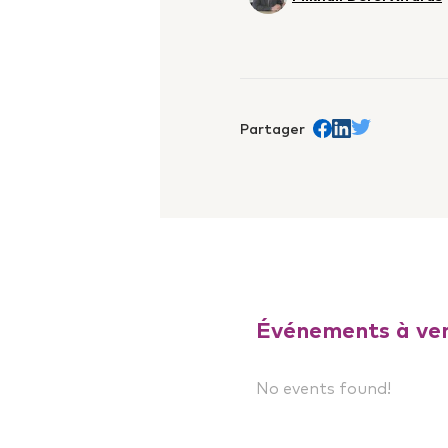
Partager
Share on Facebook
trans.Partager s
Share on Twit
Événements à ven
No events found!