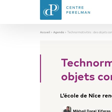
Accueil
>
Agenda
>
Technormativités : des objets con
CENTRE PERELMAN
DE PHILOSOPHIE
DU DROIT
Technorma
objets co
L’école de Nice ren
Mikhail Dorel Xifaras