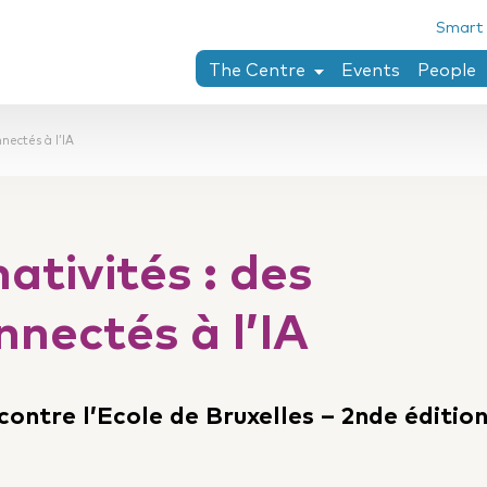
Smart
The Centre
Events
People
Chaïm Perelman
nectés à l’IA
Research areas
PhD theses completed at the Ce
Collection penser le droit
tivités : des
Twining-Llewellyn archives
Research stay
nnectés à l’IA
contre l’Ecole de Bruxelles – 2nde éditio