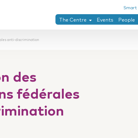
Smart
The Centre
Events
People
Chaïm Perelman
ales anti-discrimination
Research areas
PhD theses completed at the Ce
Collection penser le droit
on des
Twining-Llewellyn archives
Research stay
ons fédérales
rimination