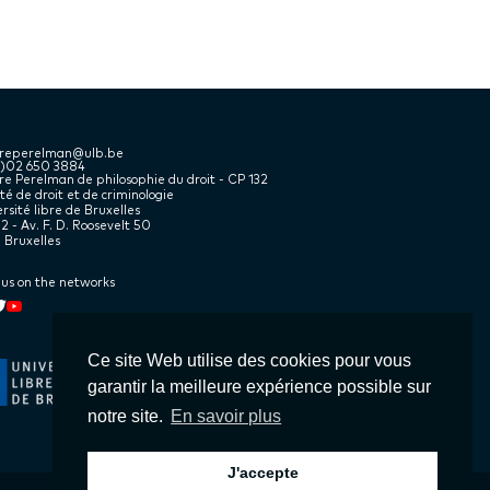
treperelman@ulb.be
2)02 650 3884
e Perelman de philosophie du droit - CP 132
té de droit et de criminologie
rsité libre de Bruxelles
2 - Av. F. D. Roosevelt 50
 Bruxelles
 us on the networks
kedin
book
witter
Youtube
Ce site Web utilise des cookies pour vous
garantir la meilleure expérience possible sur
notre site.
En savoir plus
J'accepte