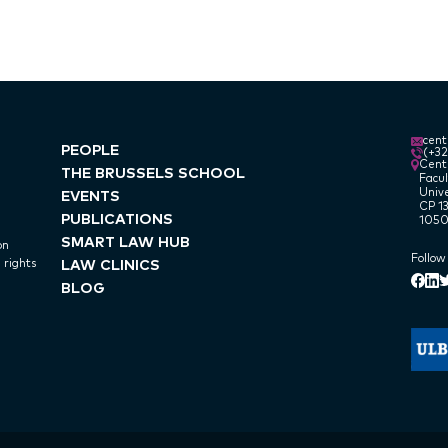
cen
PEOPLE
(+3
Centr
THE BRUSSELS SCHOOL
Facul
Unive
EVENTS
CP 13
PUBLICATIONS
1050
SMART LAW HUB
on
Follow
LAW CLINICS
 rights
Lin
Face
T
BLOG