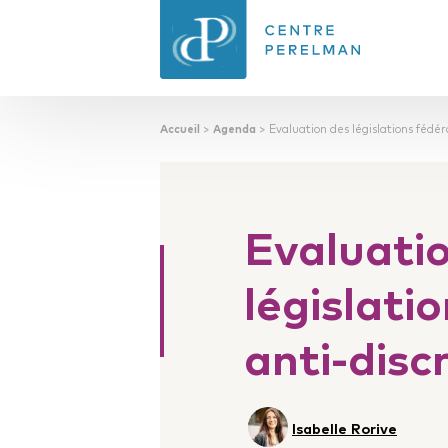
Accueil
>
Agenda
>
Evaluation des législations fédér
CENTRE PERELMAN
DE PHILOSOPHIE
DU DROIT
Evaluati
législati
anti-disc
Isabelle Rorive