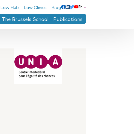
 Law Hub
Law Clinics
Blog
En
Linkedin
Facebook
Twitter
Youtube
The Brussels School
Publications
ntre