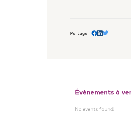
Partager
Share on Facebook
trans.Partager s
Share on Twit
Événements à ven
No events found!