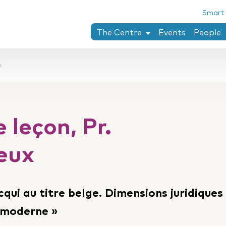
Smart
The Centre
Events
People
Chaïm Perelman
x
Research areas
PhD theses completed at the Ce
Collection penser le droit
leçon, Pr.
Twining-Llewellyn archives
Research stay
eux
qui au titre belge. Dimensions juridiques
rmoderne »