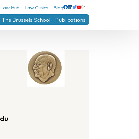
 Law Hub
Law Clinics
Blog
En
Linkedin
Facebook
Twitter
Youtube
The Brussels School
Publications
ntre
 du