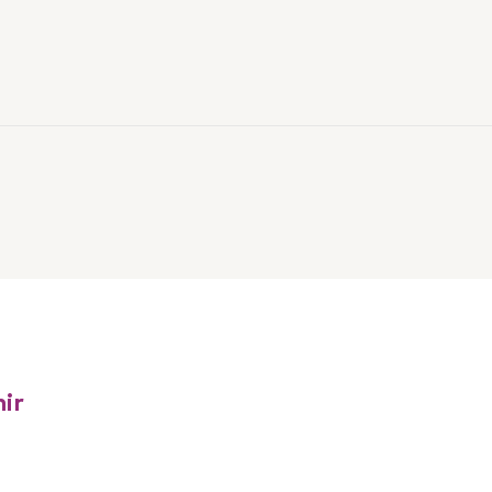
ur Linkedin
ter
ir