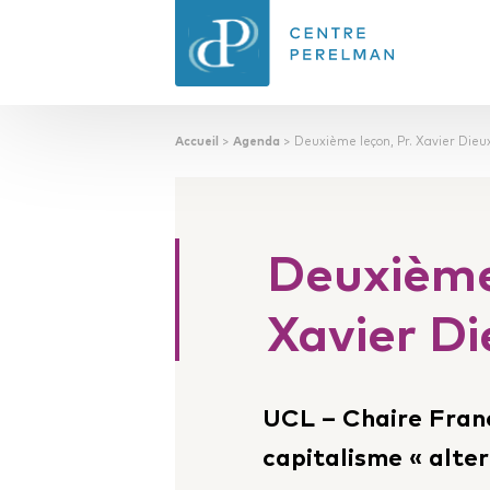
Accueil
>
Agenda
>
Deuxième leçon, Pr. Xavier Dieu
CENTRE PERELMAN
DE PHILOSOPHIE
DU DROIT
Deuxième 
Xavier Di
UCL – Chaire Franc
capitalisme « alte