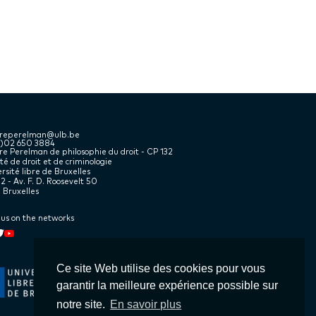
treperelman@ulb.be
2)02 650 3884
e Perelman de philosophie du droit - CP 132
té de droit et de criminologie
rsité libre de Bruxelles
2 - Av. F. D. Roosevelt 50
 Bruxelles
 us on the networks
kedin
book
witter
Youtube
Ce site Web utilise des cookies pour vous
garantir la meilleure expérience possible sur
notre site.
En savoir plus