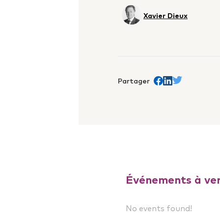
Xavier Dieux
Partager
Share on Facebook
trans.Partager s
Share on Twit
Événements à ven
No events found!