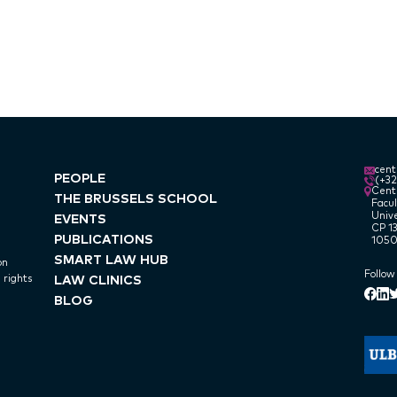
cen
PEOPLE
(+3
Centr
THE BRUSSELS SCHOOL
Facul
Unive
EVENTS
CP 13
PUBLICATIONS
1050
SMART LAW HUB
on
Follow
LAW CLINICS
 rights
Lin
Face
T
BLOG