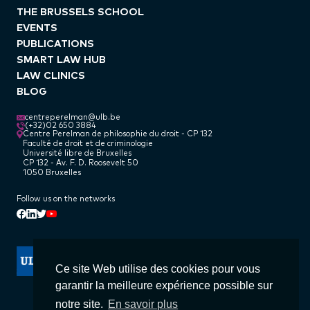
THE BRUSSELS SCHOOL
EVENTS
PUBLICATIONS
SMART LAW HUB
LAW CLINICS
BLOG
centreperelman@ulb.be
(+32)02 650 3884
Centre Perelman de philosophie du droit - CP 132
Faculté de droit et de criminologie
Université libre de Bruxelles
CP 132 - Av. F. D. Roosevelt 50
1050 Bruxelles
Follow us on the networks
Linkedin
Facebook
Twitter
Youtube
Ce site Web utilise des cookies pour vous
garantir la meilleure expérience possible sur
notre site.
En savoir plus