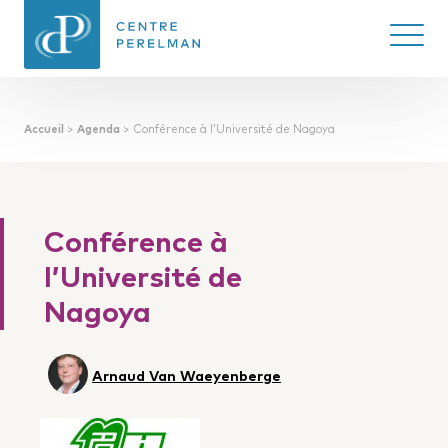
Ouvrir/
Accueil
>
Agenda
>
Conférence à l’Université de Nagoya
CENTRE PERELMAN
DE PHILOSOPHIE
DU DROIT
Conférence à
l’Université de
Nagoya
Arnaud Van Waeyenberge