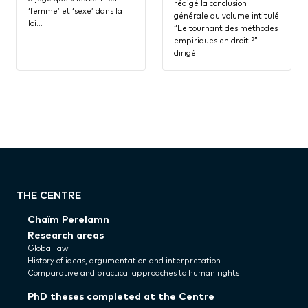
rédigé la conclusion
‘femme’ et ‘sexe’ dans la
générale du volume intitulé
loi…
“Le tournant des méthodes
empiriques en droit ?”
dirigé…
THE CENTRE
Chaïm Perelamn
Research areas
Global law
History of ideas, argumentation and interpretation
Comparative and practical approaches to human rights
PhD theses completed at the Centre