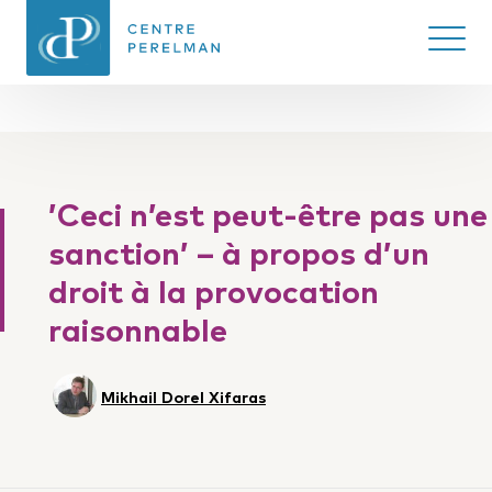
Ouvrir/
CENTRE PERELMAN
DE PHILOSOPHIE
’Ceci n’est peut-être pas une
DU DROIT
sanction’ – à propos d’un
droit à la provocation
raisonnable
Mikhail Dorel Xifaras