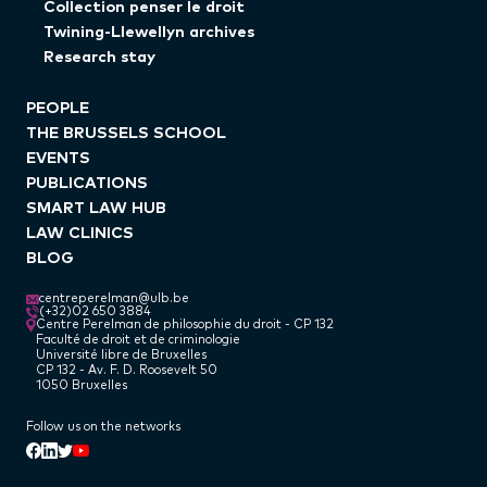
Collection penser le droit
Twining-Llewellyn archives
Research stay
PEOPLE
THE BRUSSELS SCHOOL
EVENTS
PUBLICATIONS
SMART LAW HUB
LAW CLINICS
BLOG
centreperelman@ulb.be
(+32)02 650 3884
Centre Perelman de philosophie du droit - CP 132
Faculté de droit et de criminologie
Université libre de Bruxelles
CP 132 - Av. F. D. Roosevelt 50
1050 Bruxelles
Follow us on the networks
Linkedin
Facebook
Twitter
Youtube