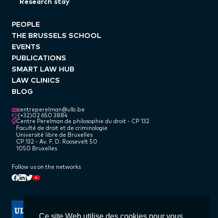
Research stay
PEOPLE
THE BRUSSELS SCHOOL
EVENTS
PUBLICATIONS
SMART LAW HUB
LAW CLINICS
BLOG
centreperelman@ulb.be
(+32)02 650 3884
Centre Perelman de philosophie du droit - CP 132
Faculté de droit et de criminologie
Université libre de Bruxelles
CP 132 - Av. F. D. Roosevelt 50
1050 Bruxelles
Follow us on the networks
Linkedin
Facebook
Twitter
Youtube
Ce site Web utilise des cookies pour vous