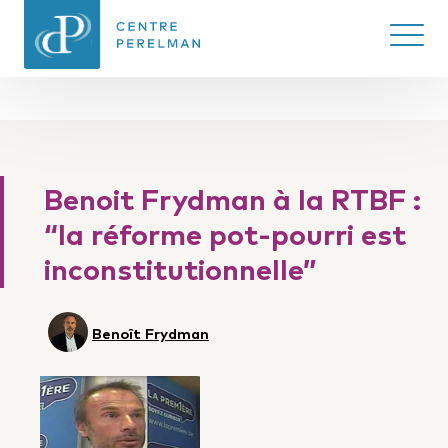
Ouvrir/
CENTRE PERELMAN
DE PHILOSOPHIE
Benoit Frydman à la RTBF :
DU DROIT
“la réforme pot-pourri est
inconstitutionnelle”
Benoît Frydman