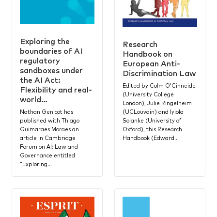
Exploring the
Research
boundaries of AI
Handbook on
regulatory
European Anti-
sandboxes under
Discrimination Law
the AI Act:
Edited by Colm O’Cinneide
Flexibility and real-
(University College
world…
London), Julie Ringelheim
(UCLouvain) and Iyiola
Nathan Genicot has
Solanke (University of
published with Thiago
Oxford), this Research
Guimaraes Moraes an
Handbook (Edward…
article in Cambridge
Forum on AI: Law and
Governance entitled
“Exploring…