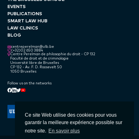
EVENTS
PUBLICATIONS
SMART LAW HUB
LAW CLINICS
BLOG
centreperelman@ulb.be
(+32)02 650 3884
Centre Perelman de philosophie du droit - CP 132
Faculté de droit et de criminologie
Université libre de Bruxelles
CP 132 - Av. F. D. Roosevelt 50
1050 Bruxelles
Follow us on the networks
Linkedin
Facebook
Twitter
Youtube
Ce site Web utilise des cookies pour vous
garantir la meilleure expérience possible sur
notre site.
En savoir plus